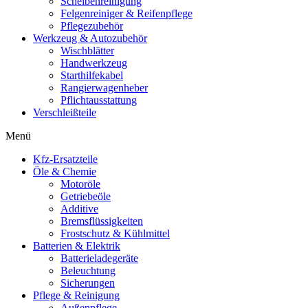
Scheibenreinigung
Felgenreiniger & Reifenpflege
Pflegezubehör
Werkzeug & Autozubehör
Wischblätter
Handwerkzeug
Starthilfekabel
Rangierwagenheber
Pflichtausstattung
Verschleißteile
Menü
Kfz-Ersatzteile
Öle & Chemie
Motoröle
Getriebeöle
Additive
Bremsflüssigkeiten
Frostschutz & Kühlmittel
Batterien & Elektrik
Batterieladegeräte
Beleuchtung
Sicherungen
Pflege & Reinigung
Außenpflege