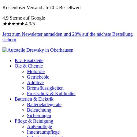
Kostenloser Versand ab 70 € Bestellwert
4,9 Sterne auf Google
★
★
★
★
★
4.9/5
Jetzt zum Newsletter anmelden und 20% auf die nächste Bestellung
sichern
Kfz-Ersatzteile
Öle & Chemie
Motoröle
Getriebeöle
Additive
Bremsflüssigkeiten
Frostschutz & Kühlmittel
Batterien & Elektrik
Batterieladegeräte
Beleuchtung
Sicherungen
Pflege & Reinigung
Außenpflege
Innenraumpflege