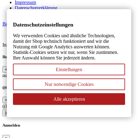
Impressum
Datenschutzerklärung
AGB
Bestellung widerrufen
Datenschutzeinstellungen
Made by MAWESTRA - 2026
Wir verwenden Cookies und ähnliche Technologien,
damit der Shop technisch funktioniert und wir die
Instagram
Facebook
Whatsapp
Nutzung mit Google Analytics auswerten können.
Statistik-Cookies setzen wir nur, wenn Sie zustimmen.
Ihre Wunschlisten
Ihre Auswahl können Sie jederzeit ändern.
Einstellungen
×
add_circle_outline
Neue Liste anlegen
Nur notwendige Cookies
((title))
Alle akzeptieren
×
((label))
((cancelText))
((createText))
Anmelden