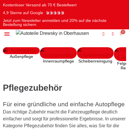
Kostenloser Versand ab 70 € Bestellwert
★
★
★
★
★
4,9 Sterne auf Google
Jetzt zum Newsletter anmelden und 20% auf die nächste
Bestellung sichern
Öle & Chemie
Batterien & Elektrik
Pflege & Reinigung
Werkzeug & Autozubehör
Außenpflege
Innenraumpflege
Scheibenreinigung
Felgen
Reif
Pflegezubehör
Für eine gründliche und einfache Autopflege
Das richtige Zubehör macht die Fahrzeugpflege deutlich
einfacher und sorgt für professionelle Ergebnisse. In unserer
Kategorie Pflegezubehör finden Sie alles, was Sie für die