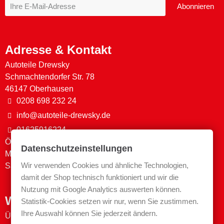
Abonnieren
Adresse & Kontakt
Autoteile Drewsky
Schmachtendorfer Str. 78
46147 Oberhausen
0208 698 232 24
info@autoteile-drewsky.de
01625916224
Öffnungszeiten
Datenschutzeinstellungen
Mo-Fr. 08:00 - 13:00 & 14:00 - 17:30
Wir verwenden Cookies und ähnliche Technologien,
Sa. 09:00 - 12:00
damit der Shop technisch funktioniert und wir die
Nutzung mit Google Analytics auswerten können.
Wichtige Links
Statistik-Cookies setzen wir nur, wenn Sie zustimmen.
Ihre Auswahl können Sie jederzeit ändern.
Über uns