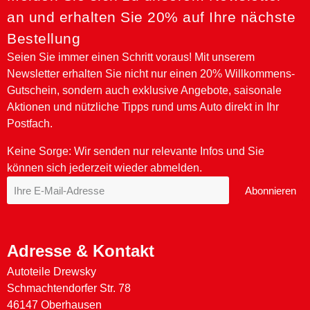
an und erhalten Sie 20% auf Ihre nächste
Bestellung
Seien Sie immer einen Schritt voraus! Mit unserem
Newsletter erhalten Sie nicht nur einen 20% Willkommens-
Gutschein, sondern auch exklusive Angebote, saisonale
Aktionen und nützliche Tipps rund ums Auto direkt in Ihr
NAPA Premium Special V 0W-30 - 1 Ltr.
NAPA Premium RSL C3 5W-40 - 1 Ltr.
NAPA Premium Special F Plus 0W-30 - 1 Ltr.
NAPA Premium TS 10W-40 - 1 Ltr.
NAPA Premium RST 15W-40 - 1 Ltr.
NAPA Premium Special V 0W-30 - 5 Ltr.
NAPA Premium RSL C3 5W-40 - 5 Ltr.
NAPA Premium Special F Plus 0W-30 - 5 Ltr.
NAPA Premium RSL 5W-40 - 1 Ltr.
NAPA Premium RST 15W-40 - 5 Ltr.
Postfach.
Keine Sorge: Wir senden nur relevante Infos und Sie
können sich jederzeit wieder abmelden.
Abonnieren
Adresse & Kontakt
Autoteile Drewsky
Schmachtendorfer Str. 78
46147 Oberhausen