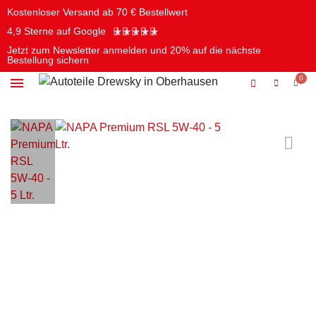
Kostenloser Versand ab 70 € Bestellwert
★
★
★
★
★
4,9 Sterne auf Google
Jetzt zum Newsletter anmelden und 20% auf die nächste
Bestellung sichern
Öle & Chemie
Batterien & Elektrik
Pflege & Reinigung
Werkzeug & Autozubehör