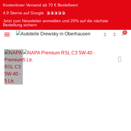
Kostenloser Versand ab 70 € Bestellwert
★
★
★
★
★
4,9 Sterne auf Google
Jetzt zum Newsletter anmelden und 20% auf die nächste
Bestellung sichern
Öle & Chemie
Batterien & Elektrik
Pflege & Reinigung
Werkzeug & Autozubehör