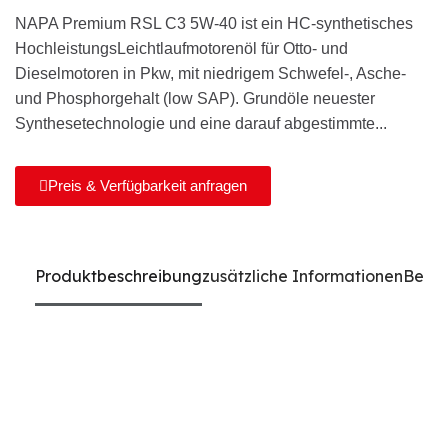
NAPA Premium RSL C3 5W-40 ist ein HC-synthetisches
HochleistungsLeichtlaufmotorenöl für Otto- und
Dieselmotoren in Pkw, mit niedrigem Schwefel-, Asche-
und Phosphorgehalt (low SAP). Grundöle neuester
Synthesetechnologie und eine darauf abgestimmte...
Preis & Verfügbarkeit anfragen
Produktbeschreibung
zusätzliche Informationen
Bewe