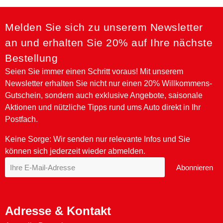
Melden Sie sich zu unserem Newsletter
an und erhalten Sie 20% auf Ihre nächste
Bestellung
Seien Sie immer einen Schritt voraus! Mit unserem
Newsletter erhalten Sie nicht nur einen 20% Willkommens-
Gutschein, sondern auch exklusive Angebote, saisonale
Aktionen und nützliche Tipps rund ums Auto direkt in Ihr
NAPA Premium Special V 0W-30 - 1 Ltr.
NAPA Premium Special F Plus 0W-30 - 1 Ltr.
NAPA Premium RSL 5W-40 - 5 Ltr.
NAPA Premium TS 10W-40 - 1 Ltr.
NAPA Premium RST 15W-40 - 1 Ltr.
NAPA Premium Special V 0W-30 - 5 Ltr.
NAPA Premium RSL C3 5W-40 - 1 Ltr.
NAPA Premium Special F Plus 0W-30 - 5 Ltr.
NAPA Premium RSL 5W-40 - 1 Ltr.
NAPA Premium RST 15W-40 - 5 Ltr.
Postfach.
Keine Sorge: Wir senden nur relevante Infos und Sie
können sich jederzeit wieder abmelden.
Abonnieren
Adresse & Kontakt