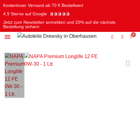
Kostenloser Versand ab 70 € Bestellwert
★
★
★
★
★
4,9 Sterne auf Google
Jetzt zum Newsletter anmelden und 20% auf die nächste
Bestellung sichern
Öle & Chemie
Batterien & Elektrik
Pflege & Reinigung
Werkzeug & Autozubehör