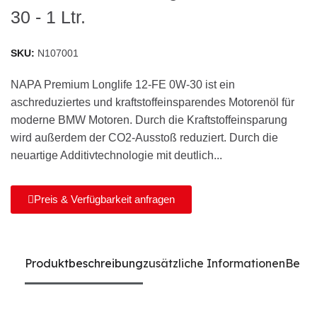
30 - 1 Ltr.
SKU
N107001
NAPA Premium Longlife 12-FE 0W-30 ist ein
aschreduziertes und kraftstoffeinsparendes Motorenöl für
moderne BMW Motoren. Durch die Kraftstoffeinsparung
wird außerdem der CO2-Ausstoß reduziert. Durch die
neuartige Additivtechnologie mit deutlich...
Preis & Verfügbarkeit anfragen
Produktbeschreibung
zusätzliche Informationen
Bewe