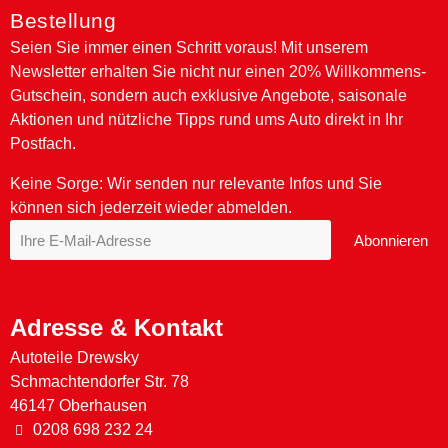
Bestellung
Seien Sie immer einen Schritt voraus! Mit unserem
Newsletter erhalten Sie nicht nur einen 20% Willkommens-
Gutschein, sondern auch exklusive Angebote, saisonale
Aktionen und nützliche Tipps rund ums Auto direkt in Ihr
NAPA Premium Special V 0W-30 - 5 Ltr.
NAPA Premium RSL C3 5W-40 - 1 Ltr.
NAPA Premium Special F Plus 0W-30 - 5 Ltr.
NAPA Premium RSL 5W-40 - 1 Ltr.
NAPA Premium RST 15W-40 - 1 Ltr.
NAPA Premium Special V 0W-30 - 1 Ltr.
NAPA Premium RSL C3 5W-40 - 5 Ltr.
NAPA Premium Special F Plus 0W-30 - 1 Ltr.
NAPA Premium RSL 5W-40 - 5 Ltr.
NAPA Premium TS 10W-40 - 1 Ltr.
Postfach.
Keine Sorge: Wir senden nur relevante Infos und Sie
können sich jederzeit wieder abmelden.
Abonnieren
Adresse & Kontakt
Autoteile Drewsky
Schmachtendorfer Str. 78
46147 Oberhausen
0208 698 232 24