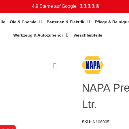
4,9 Sterne auf Google
★
★
★
★
★
ile
Öle & Chemie
Batterien & Elektrik
Pflege & Reinigu
Werkzeug & Autozubehör
Verschleißteile
NAPA Pre
Ltr.
SKU
N106005