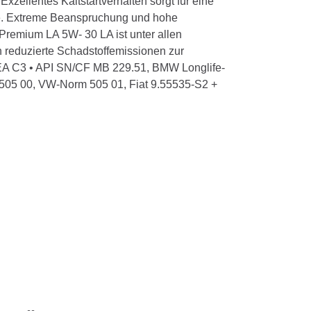
xzellentes Kaltstartverhalten sorgt für eine
ase. Extreme Beanspruchung und hohe
remium LA 5W- 30 LA ist unter allen
h reduzierte Schadstoffemissionen zur
EA C3 • API SN/CF MB 229.51, BMW Longlife-
05 00, VW-Norm 505 01, Fiat 9.55535-S2 +