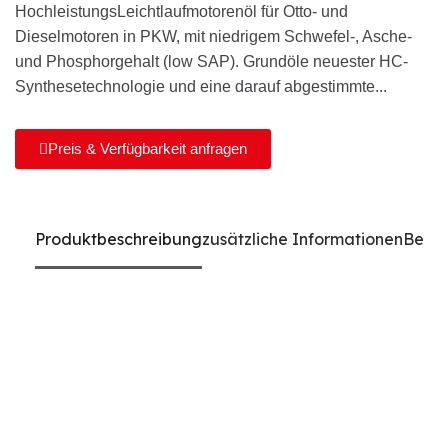
HochleistungsLeichtlaufmotorenöl für Otto- und
Dieselmotoren in PKW, mit niedrigem Schwefel-, Asche-
und Phosphorgehalt (low SAP). Grundöle neuester HC-
Synthesetechnologie und eine darauf abgestimmte...
Preis & Verfügbarkeit anfragen
Produktbeschreibung
zusätzliche Informationen
Bewe