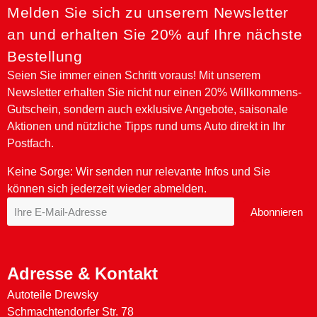
Melden Sie sich zu unserem Newsletter
an und erhalten Sie 20% auf Ihre nächste
Bestellung
Seien Sie immer einen Schritt voraus! Mit unserem
Newsletter erhalten Sie nicht nur einen 20% Willkommens-
Gutschein, sondern auch exklusive Angebote, saisonale
Aktionen und nützliche Tipps rund ums Auto direkt in Ihr
NAPA Premium Special V 0W-30 - 5 Ltr.
NAPA Premium RSL C3 5W-40 - 1 Ltr.
NAPA Premium Special F Plus 0W-30 - 5 Ltr.
NAPA Premium RSL 5W-40 - 1 Ltr.
NAPA Premium RST 15W-40 - 1 Ltr.
NAPA Premium Special V 0W-30 - 1 Ltr.
NAPA Premium RSL C3 5W-40 - 5 Ltr.
NAPA Premium Special F Plus 0W-30 - 1 Ltr.
NAPA Premium RSL 5W-40 - 5 Ltr.
NAPA Premium TS 10W-40 - 1 Ltr.
Postfach.
Keine Sorge: Wir senden nur relevante Infos und Sie
können sich jederzeit wieder abmelden.
Abonnieren
Adresse & Kontakt
Autoteile Drewsky
Schmachtendorfer Str. 78