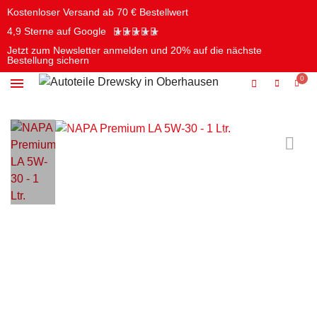
Kostenloser Versand ab 70 € Bestellwert
★
★
★
★
★
4,9 Sterne auf Google
Jetzt zum Newsletter anmelden und 20% auf die nächste
Bestellung sichern
Öle & Chemie
Batterien & Elektrik
Pflege & Reinigung
Werkzeug & Autozubehör