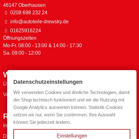
46147 Oberhausen
0208 698 232 24
info@autoteile-drewsky.de
01625916224
Öffnungszeiten
Mo-Fr. 08:00 - 13:00 & 14:00 - 17:30
Sa. 09:00 - 12:00
Wichtige Links
Datenschutzeinstellungen
Über uns
Wir verwenden Cookies und ähnliche Technologien, damit
Versand- & Zahlungsmethoden
der Shop technisch funktioniert und wir die Nutzung mit
Google Analytics auswerten können. Statistik-Cookies
Rechtliches
setzen wir nur, wenn Sie zustimmen. Ihre Auswahl
können Sie jederzeit ändern.
Impressum
Einstellungen
Datenschutzerklärung