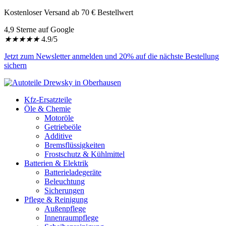
Kostenloser Versand ab 70 € Bestellwert
4,9 Sterne auf Google
★
★
★
★
★
4.9/5
Jetzt zum Newsletter anmelden und 20% auf die nächste Bestellung
sichern
Kfz-Ersatzteile
Öle & Chemie
Motoröle
Getriebeöle
Additive
Bremsflüssigkeiten
Frostschutz & Kühlmittel
Batterien & Elektrik
Batterieladegeräte
Beleuchtung
Sicherungen
Pflege & Reinigung
Außenpflege
Innenraumpflege