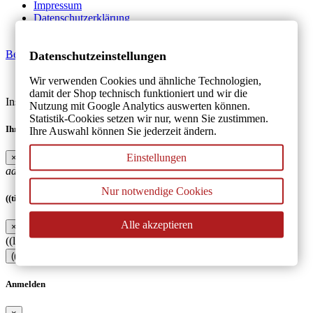
Impressum
Datenschutzerklärung
AGB
Bestellung widerrufen
Datenschutzeinstellungen
Made by MAWESTRA - 2026
Wir verwenden Cookies und ähnliche Technologien,
damit der Shop technisch funktioniert und wir die
Instagram
Facebook
Whatsapp
Nutzung mit Google Analytics auswerten können.
Statistik-Cookies setzen wir nur, wenn Sie zustimmen.
Ihre Wunschlisten
Ihre Auswahl können Sie jederzeit ändern.
Einstellungen
×
add_circle_outline
Neue Liste anlegen
Nur notwendige Cookies
((title))
Alle akzeptieren
×
((label))
((cancelText))
((createText))
Anmelden