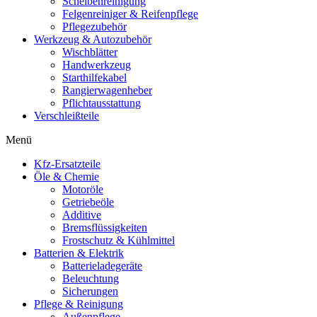
Scheibenreinigung
Felgenreiniger & Reifenpflege
Pflegezubehör
Werkzeug & Autozubehör
Wischblätter
Handwerkzeug
Starthilfekabel
Rangierwagenheber
Pflichtausstattung
Verschleißteile
Menü
Kfz-Ersatzteile
Öle & Chemie
Motoröle
Getriebeöle
Additive
Bremsflüssigkeiten
Frostschutz & Kühlmittel
Batterien & Elektrik
Batterieladegeräte
Beleuchtung
Sicherungen
Pflege & Reinigung
Außenpflege