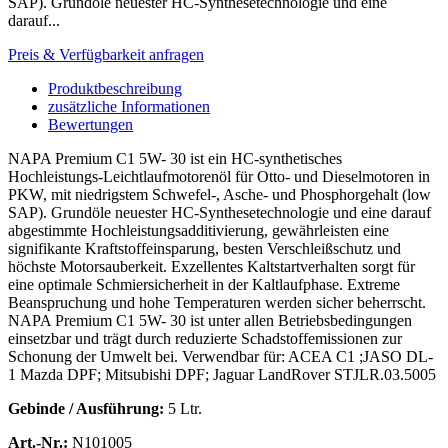
SAP). Grundöle neuester HC-Synthesetechnologie und eine
darauf...
Preis & Verfügbarkeit anfragen
Produktbeschreibung
zusätzliche Informationen
Bewertungen
NAPA Premium C1 5W- 30 ist ein HC-synthetisches
Hochleistungs-Leichtlaufmotorenöl für Otto- und Dieselmotoren in
PKW, mit niedrigstem Schwefel-, Asche- und Phosphorgehalt (low
SAP). Grundöle neuester HC-Synthesetechnologie und eine darauf
abgestimmte Hochleistungsadditivierung, gewährleisten eine
signifikante Kraftstoffeinsparung, besten Verschleißschutz und
höchste Motorsauberkeit. Exzellentes Kaltstartverhalten sorgt für
eine optimale Schmiersicherheit in der Kaltlaufphase. Extreme
Beanspruchung und hohe Temperaturen werden sicher beherrscht.
NAPA Premium C1 5W- 30 ist unter allen Betriebsbedingungen
einsetzbar und trägt durch reduzierte Schadstoffemissionen zur
Schonung der Umwelt bei. Verwendbar für: ACEA C1 ;JASO DL-
1 Mazda DPF; Mitsubishi DPF; Jaguar LandRover STJLR.03.5005
Gebinde / Ausführung:
5 Ltr.
Art.-Nr.:
N101005