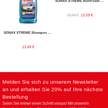
SONAX XTREME RichFoam Shampoo
15,99 €
13,59 €
Inhalt auswählen
SONAX XTREME Shampoo 2 in 1
13,49 €
In den Warenkorb
Melden Sie sich zu unserem Newsletter
an und erhalten Sie 20% auf Ihre nächste
Bestellung
Seien Sie immer einen Schritt voraus! Mit unserem