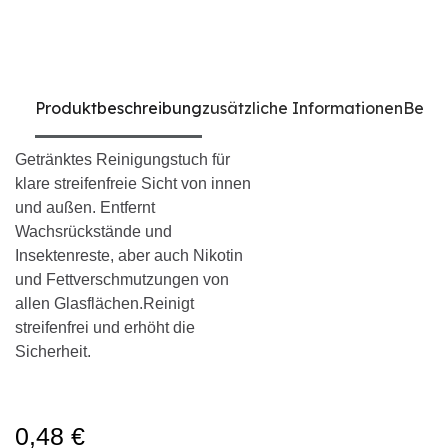
Produktbeschreibung
zusätzliche Informationen
Bewe
Getränktes Reinigungstuch für
klare streifenfreie Sicht von innen
und außen. Entfernt
Wachsrückstände und
Insektenreste, aber auch Nikotin
und Fettverschmutzungen von
allen Glasflächen.Reinigt
streifenfrei und erhöht die
Sicherheit.
0,48 €