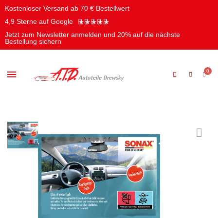
Kostenloser Versand ab 70 € Bestellwert
★
★
★
★
★
4,9 Sterne auf Google
Jetzt zum Newsletter anmelden und 20% auf die nächste
Bestellung sichern