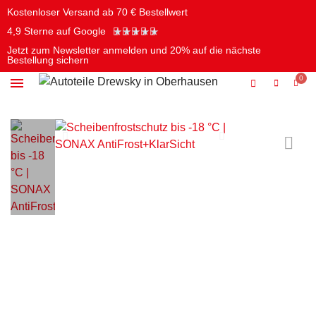
Kostenloser Versand ab 70 € Bestellwert
★
★
★
★
★
4,9 Sterne auf Google
Jetzt zum Newsletter anmelden und 20% auf die nächste
Bestellung sichern
Öle & Chemie
Batterien & Elektrik
Pflege & Reinigung
Werkzeug & Autozubehör