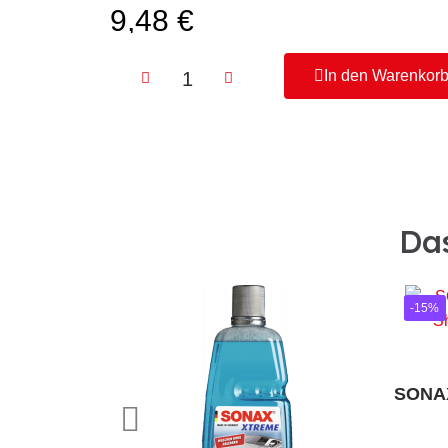
9,48 €
In den Warenkor
Das
-15%