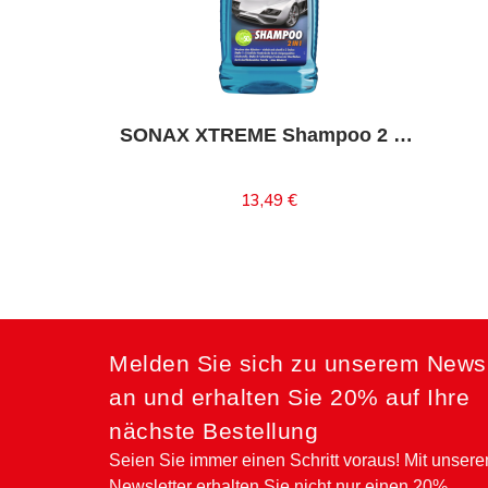
SONAX XTREME Shampoo 2 in 1
13,49 €
In den Warenkorb
Melden Sie sich zu unserem Newsl
an und erhalten Sie 20% auf Ihre
nächste Bestellung
Seien Sie immer einen Schritt voraus! Mit unser
Newsletter erhalten Sie nicht nur einen 20%