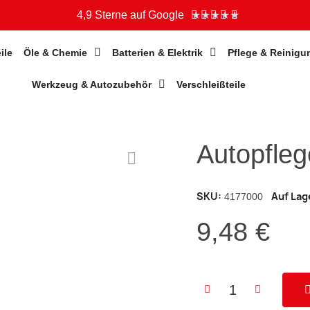
4,9 Sterne auf Google
★
★
★
★
★
ile
Öle & Chemie
Batterien & Elektrik
Pflege & Reinigu
Werkzeug & Autozubehör
Verschleißteile
Autopfle
SKU
Auf Lag
4177000
9,48 €