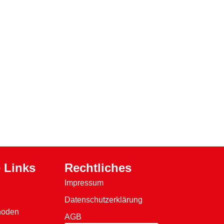
18
Inh
 Links
Rechtliches
Impressum
Datenschutzerklärung
hoden
AGB