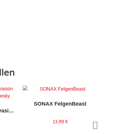
llen
-15%
SONAX FelgenBeast
SONAX XTREME FoamInvasion Shampoo 1L
13,99 €
Inhalt auswählen