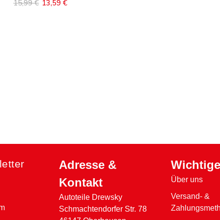
15,99 €
13,59 €
Inhalt auswählen
etter
Adresse &
Wichtige
Über uns
Kontakt
Versand- &
Autoteile Drewsky
em
Zahlungsmet
Schmachtendorfer Str. 78