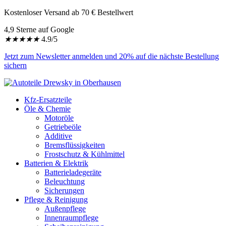
Kostenloser Versand ab 70 € Bestellwert
4,9 Sterne auf Google
★
★
★
★
★
4.9/5
Jetzt zum Newsletter anmelden und 20% auf die nächste Bestellung
sichern
Kfz-Ersatzteile
Öle & Chemie
Motoröle
Getriebeöle
Additive
Bremsflüssigkeiten
Frostschutz & Kühlmittel
Batterien & Elektrik
Batterieladegeräte
Beleuchtung
Sicherungen
Pflege & Reinigung
Außenpflege
Innenraumpflege