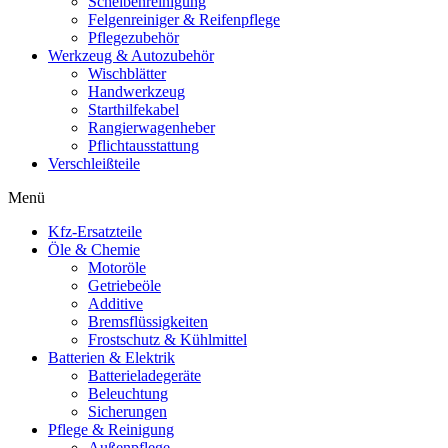
Scheibenreinigung
Felgenreiniger & Reifenpflege
Pflegezubehör
Werkzeug & Autozubehör
Wischblätter
Handwerkzeug
Starthilfekabel
Rangierwagenheber
Pflichtausstattung
Verschleißteile
Menü
Kfz-Ersatzteile
Öle & Chemie
Motoröle
Getriebeöle
Additive
Bremsflüssigkeiten
Frostschutz & Kühlmittel
Batterien & Elektrik
Batterieladegeräte
Beleuchtung
Sicherungen
Pflege & Reinigung
Außenpflege