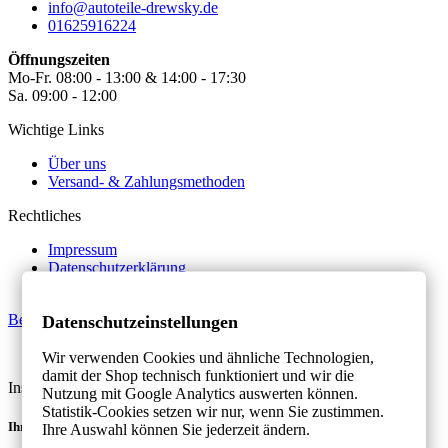
info@autoteile-drewsky.de
01625916224
Öffnungszeiten
Mo-Fr. 08:00 - 13:00 & 14:00 - 17:30
Sa. 09:00 - 12:00
Wichtige Links
Über uns
Versand- & Zahlungsmethoden
Rechtliches
Impressum
Datenschutzerklärung
AGB
Bestellung widerrufen
Datenschutzeinstellungen
Made by MAWESTRA - 2026
Wir verwenden Cookies und ähnliche Technologien,
damit der Shop technisch funktioniert und wir die
Instagram
Facebook
Whatsapp
Nutzung mit Google Analytics auswerten können.
Statistik-Cookies setzen wir nur, wenn Sie zustimmen.
Ihre Wunschlisten
Ihre Auswahl können Sie jederzeit ändern.