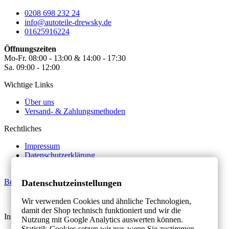
0208 698 232 24
info@autoteile-drewsky.de
01625916224
Öffnungszeiten
Mo-Fr. 08:00 - 13:00 & 14:00 - 17:30
Sa. 09:00 - 12:00
Wichtige Links
Über uns
Versand- & Zahlungsmethoden
Rechtliches
Impressum
Datenschutzerklärung
AGB
Bestellung widerrufen
Datenschutzeinstellungen
Made by MAWESTRA - 2026
Wir verwenden Cookies und ähnliche Technologien,
damit der Shop technisch funktioniert und wir die
Instagram
Facebook
Whatsapp
Nutzung mit Google Analytics auswerten können.
Statistik-Cookies setzen wir nur, wenn Sie zustimmen.