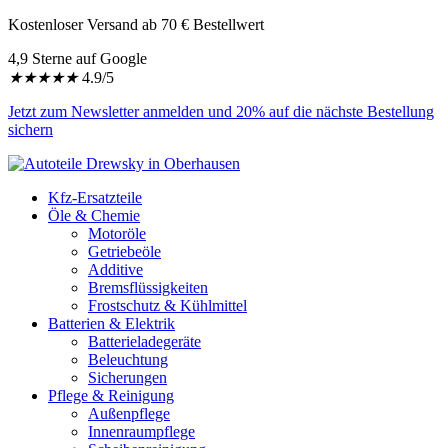
Kostenloser Versand ab 70 € Bestellwert
4,9 Sterne auf Google
★
★
★
★
★
4.9/5
Jetzt zum Newsletter anmelden und 20% auf die nächste Bestellung
sichern
Kfz-Ersatzteile
Öle & Chemie
Motoröle
Getriebeöle
Additive
Bremsflüssigkeiten
Frostschutz & Kühlmittel
Batterien & Elektrik
Batterieladegeräte
Beleuchtung
Sicherungen
Pflege & Reinigung
Außenpflege
Innenraumpflege