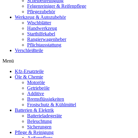
Scheibenreinigung
Felgenreiniger & Reifenpflege
Pflegezubehör
Werkzeug & Autozubehör
Wischblätter
Handwerkzeug
Starthilfekabel
Rangierwagenheber
Pflichtausstattung
Verschleißteile
Menü
Kfz-Ersatzteile
Öle & Chemie
Motoröle
Getriebeöle
Additive
Bremsflüssigkeiten
Frostschutz & Kühlmittel
Batterien & Elektrik
Batterieladegeräte
Beleuchtung
Sicherungen
Pflege & Reinigung
Außenpflege