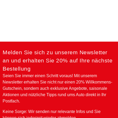
-15%
Melden Sie sich zu unserem Newsletter
an und erhalten Sie 20% auf Ihre nächste
Bestellung
Seien Sie immer einen Schritt voraus! Mit unserem
Newsletter erhalten Sie nicht nur einen 20% Willkommens-
Gutschein, sondern auch exklusive Angebote, saisonale
Aktionen und nützliche Tipps rund ums Auto direkt in Ihr
SONAX XTREME FelgenReiniger
ScheibenReiniger Konzentrat Lemon Rocks
AntiFrost+KlarSicht bis -18 °C Ice-fresh
AntiFrost+KlarSicht bis -18 °C Green Forest
SONAX XTREME FoamInvasion Shampoo 1L
SONAX FelgenBeast
SONAX FelgenStar
AntiFrost+KlarSicht bis -18 °C Citrus
AntiFrost+KlarSicht bis -18 °C Green Forest
ScheibenReiniger gebrauchsfertig Lemon Rocks
Postfach.
18,99 €
14,99 €
13,99 €
13,99 €
11,79 €
16,14 €
13,99 €
12,95 €
17,99 €
18,99 €
8,79 €
Keine Sorge: Wir senden nur relevante Infos und Sie
In den Warenkorb
In den Warenkorb
In den Warenkorb
In den Warenkorb
Inhalt auswählen
In den Warenkorb
In den Warenkorb
In den Warenkorb
In den Warenkorb
Inhalt auswählen
können sich jederzeit wieder abmelden.