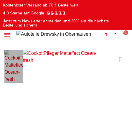
Kostenloser Versand ab 70 € Bestellwert
★
★
★
★
★
4,9 Sterne auf Google
Jetzt zum Newsletter anmelden und 20% auf die nächste
Bestellung sichern
Öle & Chemie
Batterien & Elektrik
Pflege & Reinigung
Werkzeug & Autozubehör