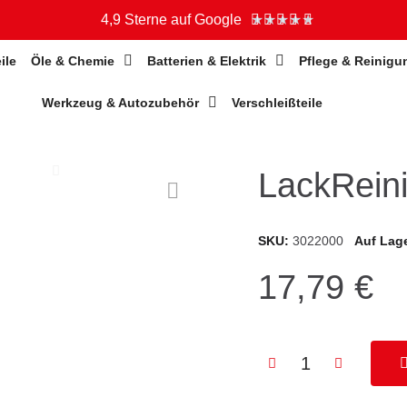
4,9 Sterne auf Google
★
★
★
★
★
ile
Öle & Chemie
Batterien & Elektrik
Pflege & Reinigu
Werkzeug & Autozubehör
Verschleißteile
LackRein
SKU
3022000
Auf Lag
17,79 €