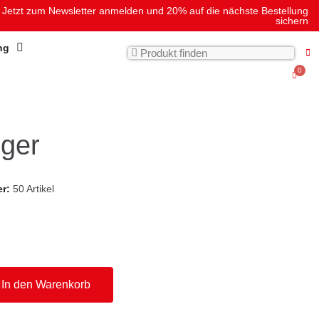
Jetzt zum Newsletter anmelden und 20% auf die nächste Bestellung
sichern
ng
iger
er
50 Artikel
In den Warenkorb