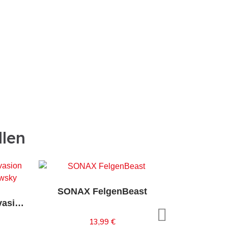
llen
SONAX FelgenBeast
SONAX XTREME FoamInvasion Shampoo 1L
13,99 €
Inhalt auswählen