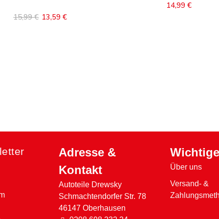
14,99 €
In den Warenkorb
15,99 €
13,59 €
Inhalt auswählen
etter
Adresse &
Wichtige
Über uns
Kontakt
Versand- &
Autoteile Drewsky
em
Zahlungsmet
Schmachtendorfer Str. 78
46147 Oberhausen
e