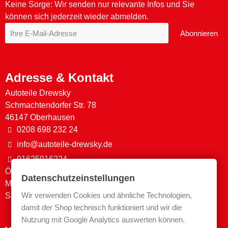
Keine Sorge: Wir senden nur relevante Infos und Sie
können sich jederzeit wieder abmelden.
Abonnieren
Adresse & Kontakt
Autoteile Drewsky
Schmachtendorfer Str. 78
46147 Oberhausen
0208 698 232 24
info@autoteile-drewsky.de
01625916224
Öffnungszeiten
Datenschutzeinstellungen
Mo-Fr. 08:00 - 13:00 & 14:00 - 17:30
Wir verwenden Cookies und ähnliche Technologien,
Sa. 09:00 - 12:00
damit der Shop technisch funktioniert und wir die
Nutzung mit Google Analytics auswerten können.