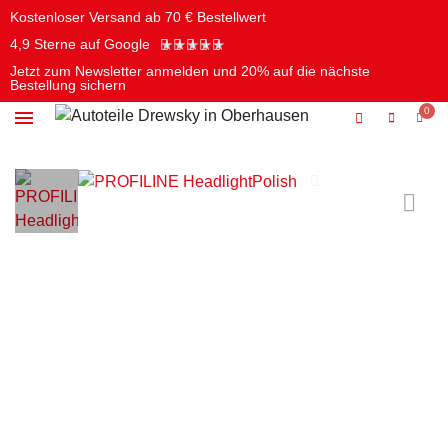
Kostenloser Versand ab 70 € Bestellwert
★
★
★
★
★
4,9 Sterne auf Google
Jetzt zum Newsletter anmelden und 20% auf die nächste
Bestellung sichern
Öle & Chemie
Batterien & Elektrik
Pflege & Reinigung
Werkzeug & Autozubehör