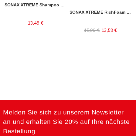
SONAX XTREME Shampoo 2 in 1
SONAX XTREME RichFoam Shampoo
13,49 €
In den Warenkorb
15,99 €
13,59 €
Inhalt auswählen
-15%
Melden Sie sich zu unserem Newsletter
an und erhalten Sie 20% auf Ihre nächste
Bestellung