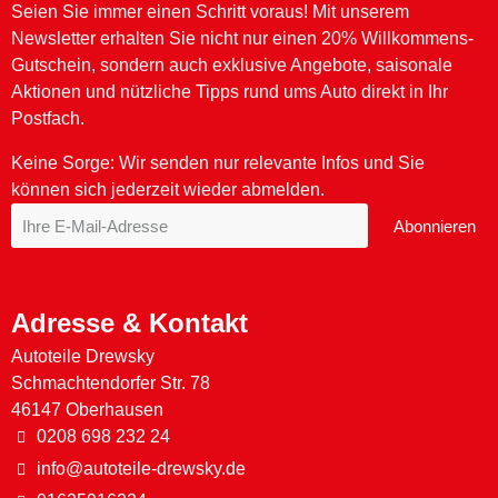
Seien Sie immer einen Schritt voraus! Mit unserem
Newsletter erhalten Sie nicht nur einen 20% Willkommens-
Gutschein, sondern auch exklusive Angebote, saisonale
Aktionen und nützliche Tipps rund ums Auto direkt in Ihr
SONAX XTREME FelgenReiniger
ScheibenReiniger Konzentrat Lemon Rocks
AntiFrost+KlarSicht bis -18 °C Ice-fresh
AntiFrost+KlarSicht bis -18 °C Green Forest
SONAX XTREME FoamInvasion Shampoo 1L
SONAX FelgenBeast
SONAX FelgenStar
AntiFrost+KlarSicht bis -18 °C Citrus
AntiFrost+KlarSicht bis -18 °C Green Forest
ScheibenReiniger gebrauchsfertig Lemon Rocks
Postfach.
18,99 €
14,99 €
13,99 €
13,99 €
11,79 €
16,14 €
13,99 €
12,95 €
17,99 €
18,99 €
8,79 €
Keine Sorge: Wir senden nur relevante Infos und Sie
In den Warenkorb
In den Warenkorb
In den Warenkorb
In den Warenkorb
Inhalt auswählen
In den Warenkorb
In den Warenkorb
In den Warenkorb
In den Warenkorb
Inhalt auswählen
können sich jederzeit wieder abmelden.
Abonnieren
Adresse & Kontakt
Autoteile Drewsky
Schmachtendorfer Str. 78
46147 Oberhausen
0208 698 232 24
info@autoteile-drewsky.de