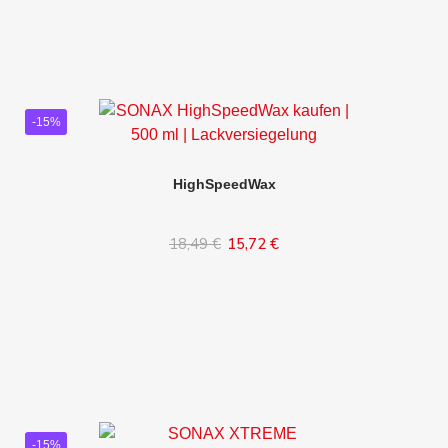
-15%
HighSpeedWax
18,49 €
15,72 €
In den Warenkorb
-15%