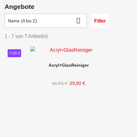
Angebote

Filter
Name (A bis Z)
1 - 7 von 7 Artikel(n)
-7,05 €
Acryl+GlasReiniger
46,95 €
39,90 €
In den Warenkorb