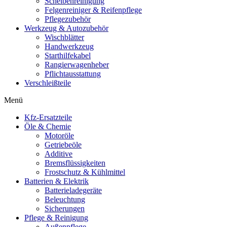
Scheibenreinigung
Felgenreiniger & Reifenpflege
Pflegezubehör
Werkzeug & Autozubehör
Wischblätter
Handwerkzeug
Starthilfekabel
Rangierwagenheber
Pflichtausstattung
Verschleißteile
Menü
Kfz-Ersatzteile
Öle & Chemie
Motoröle
Getriebeöle
Additive
Bremsflüssigkeiten
Frostschutz & Kühlmittel
Batterien & Elektrik
Batterieladegeräte
Beleuchtung
Sicherungen
Pflege & Reinigung
Außenpflege