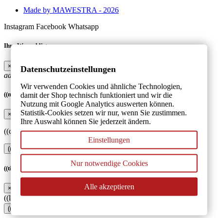
Made by MAWESTRA - 2026
Instagram
Facebook
Whatsapp
Ihre Wunschlisten
×
Datenschutzeinstellungen
add_circle_outline
Neue Liste anlegen
Wir verwenden Cookies und ähnliche Technologien,
((modalTitle))
damit der Shop technisch funktioniert und wir die
Nutzung mit Google Analytics auswerten können.
Statistik-Cookies setzen wir nur, wenn Sie zustimmen.
×
Ihre Auswahl können Sie jederzeit ändern.
((confirmMessage))
Einstellungen
((cancelText))
((modalDeleteText))
Nur notwendige Cookies
((title))
Alle akzeptieren
×
((label))
((cancelText))
((createText))