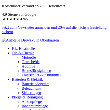
Kostenloser Versand ab 70 € Bestellwert
4,9 Sterne auf Google
★
★
★
★
★
4.9/5
Jetzt zum Newsletter anmelden und 20% auf die nächste Bestellung
sichern
Kfz-Ersatzteile
Öle & Chemie
Motoröle
Getriebeöle
Additive
Bremsflüssigkeiten
Frostschutz & Kühlmittel
Batterien & Elektrik
Batterieladegeräte
Beleuchtung
Sicherungen
Pflege & Reinigung
Außenpflege
Innenraumpflege